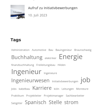
Aufruf zu Initiativbewerbungen
10. Juli 2023
Tags
Administration
Automotive
Bau
Bauingenieur
Braunschweig
Energie
Buchhaltung
elektriker
finanzbuchhaltung
Freileitungsbau
Hilden
Ingenieur
Ingenieure
job
Ingenieurwesen
Initiativbewerbungen
Karriere
Jobs
kabelbau
köln
Leitungen
Monteure
Praktikum
Projektleiter
Projektmanager
Sachbearbeiter
Spanisch
Stelle
strom
Salzgitter