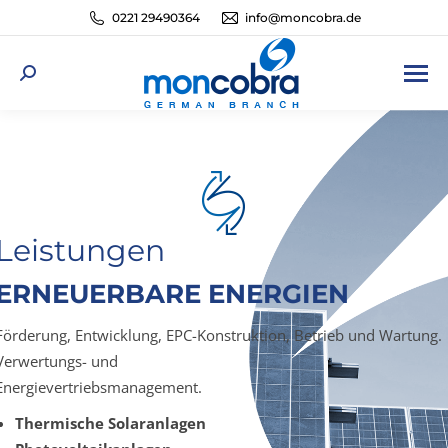
0221 29490364
info@moncobra.de
Search:
Leistungen
ERNEUERBARE ENERGIEN
Förderung, Entwicklung, EPC-Konstruktion, Betrieb und Wartung.
Verwertungs- und
Energievertriebsmanagement.
Thermische Solaranlagen