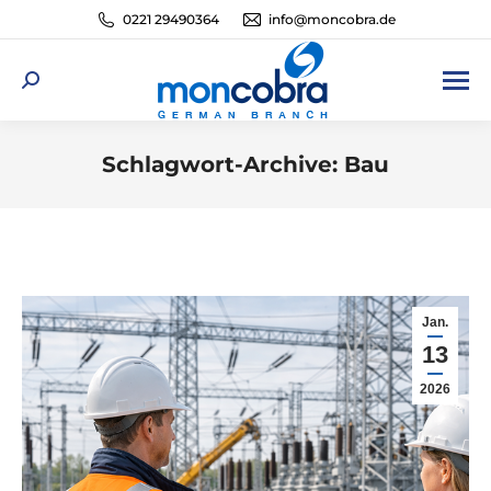
0221 29490364
info@moncobra.de
Search:
Schlagwort-Archive:
Bau
Sie befinden sich hier:
Jan.
13
2026