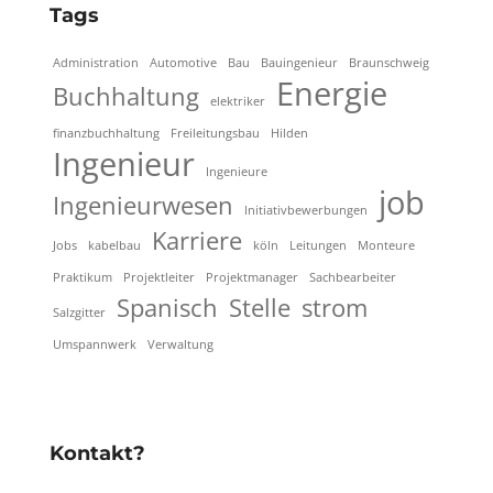
Tags
Administration
Automotive
Bau
Bauingenieur
Braunschweig
Energie
Buchhaltung
elektriker
finanzbuchhaltung
Freileitungsbau
Hilden
Ingenieur
Ingenieure
job
Ingenieurwesen
Initiativbewerbungen
Karriere
Jobs
kabelbau
köln
Leitungen
Monteure
Praktikum
Projektleiter
Projektmanager
Sachbearbeiter
Spanisch
Stelle
strom
Salzgitter
Umspannwerk
Verwaltung
Kontakt?