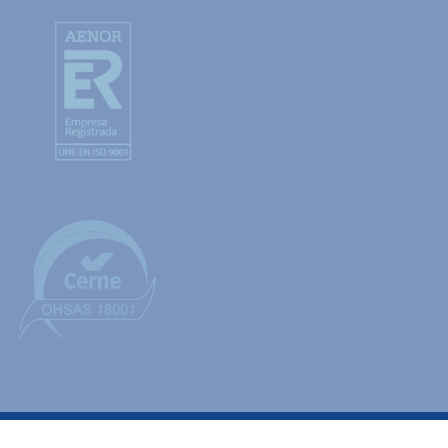
© 2021 Moncobra German Branch. Alle Rechte vorhanden. |